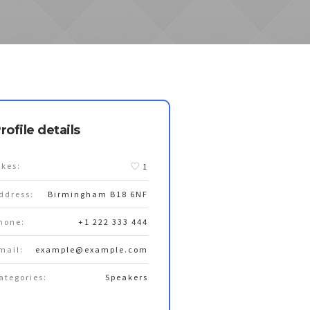
rofile details
ikes:
1
ddress:
Birmingham B18 6NF
hone:
+1 222 333 444
mail:
example@example.com
ategories:
Speakers