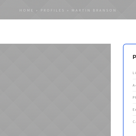
HOME
»
PROFILES
»
MARTIN BRANSON
P
L
A
P
E
C